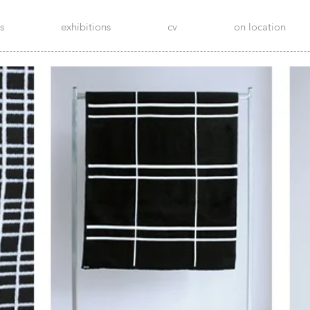
s
exhibitions
cv
on location