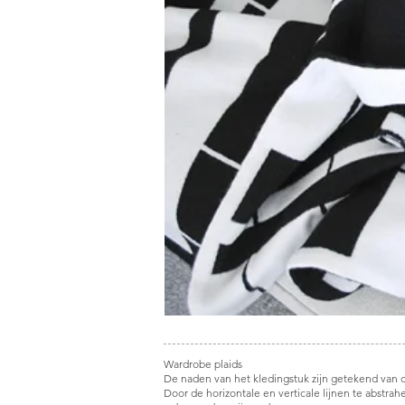
Wardrobe plaids
De naden van het kledingstuk zijn getekend van de
Door de horizontale en verticale lijnen te abstrah