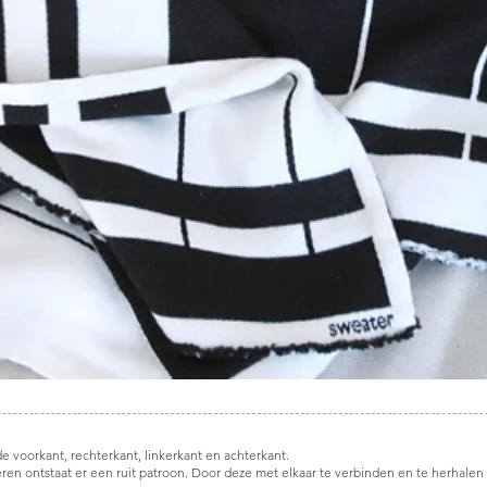
 voorkant, rechterkant, linkerkant en achterkant.
eren ontstaat er een ruit patroon. Door deze met elkaar te verbinden en te herhalen kr