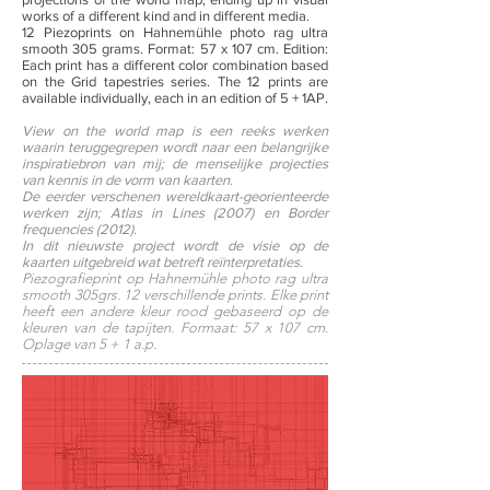
works of a different kind and in different media.
12 Piezoprints on Hahnemühle photo rag ultra
smooth 305 grams. Format: 57 x 107 cm. Edition:
Each print has a different color combination based
on the Grid tapestries series. The 12 prints are
available individually, each in an edition of 5 + 1AP.
View on the world map is een reeks werken
waarin teruggegrepen wordt naar een belangrijke
inspiratiebron van mij; de menselijke projecties
van kennis in de vorm van kaarten.
De eerder verschenen wereldkaart-georienteerde
werken zijn; Atlas in Lines (2007) en Border
frequencies (2012).
In dit nieuwste project wordt de visie op de
kaarten uitgebreid wat betreft reïnterpretaties.
Piezografieprint op Hahnemühle photo rag ultra
smooth 305grs. 12 verschillende prints. Elke print
heeft een andere kleur rood gebaseerd op de
kleuren van de tapijten. Formaat: 57 x 107 cm.
Oplage van 5 + 1 a.p.